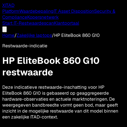
XITAD
Platform
Waardebepaling
IT Asset Disposition
Security &
Compliance
Kopersnetwerk
Start IT-Restwaardescan
Klantportaal
Home
/
Zakelijke laptops
/
HP EliteBook 860 G10
Restwaarde-indicatie
HP EliteBook 860 G10
restwaarde
Deze indicatieve restwaarde-inschatting voor HP
EliteBook 860 G10 is gebaseerd op geaggregeerde
hardware-observaties en actuele marktnoteringen. De
weergegeven bandbreedte vormt geen bod, maar geeft
inzicht in de mogelijke restwaarde van dit model binnen
een zakelijke ITAD-context.