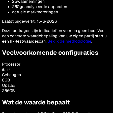
25
waarnemingen
260
geanalyseerde apparaten
actuele marktnoteringen
Laatst bijgewerkt
:
15-6-2026
Deze bedragen zijn indicatief en vormen geen bod. Voor
een concrete waardebepaling van uw eigen partij start u
een IT-Restwaardescan.
Bekijk de methodologie
.
Veelvoorkomende configuraties
Processor
i5, i7
Geheugen
8GB
Opslag
256GB
Wat de waarde bepaalt