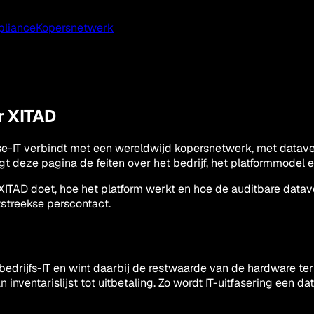
pliance
Kopersnetwerk
r XITAD
se-IT verbindt met een wereldwijd kopersnetwerk, met dataver
gt deze pagina de feiten over het bedrijf, het platformmodel 
ITAD doet, hoe het platform werkt en hoe de auditbare datave
tstreekse perscontact.
edrijfs-IT en wint daarbij de restwaarde van de hardware te
nventarislijst tot uitbetaling. Zo wordt IT-uitfasering een da