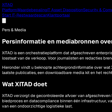
XITAD
Platform
Waardebepaling
IT Asset Disposition
Security & Com
Start IT-Restwaardescan
Klantportaal
Pers & Media
Persinformatie en mediabronnen ove
XITAD is een orchestratieplatform dat afgeschreven enterpri
losstaat van de verkoop. Voor journalisten en redacties bren
Hieronder vindt u beknopte achtergrondinformatie over wat X
laatste publicaties, een downloadbare media kit en het rech
Wat XITAD doet
XITAD verzorgt de gecontroleerde afvoer van afgeschreven b
biedproces en datacompliance binnen één infrastructuur, van i
van een ondoorzichtige logistieke last.