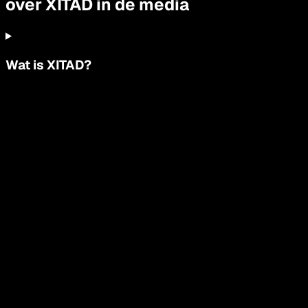
over XITAD in de media
Wat is XITAD?