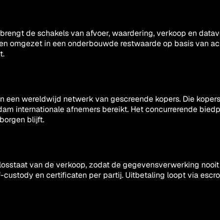
 brengt de schakels van afvoer, waardering, verkoop en data
en omgezet in een onderbouwde restwaarde op basis van actu
t.
 aan een wereldwijd netwerk van gescreende kopers. Die koper
am internationale afnemers bereikt. Het concurrerende biedp
orgen blijft.
t losstaat van de verkoop, zodat de gegevensverwerking nooit
stody en certificaten per partij. Uitbetaling loopt via escr