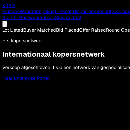
XITAD
Platform
Waardebepaling
IT Asset Disposition
Security & Com
Start IT-Restwaardescan
Klantportaal
Lot Listed
Buyer Matched
Bid Placed
Offer Raised
Round Op
Het kopersnetwerk
Internationaal kopersnetwerk
Verkoop afgeschreven IT via één netwerk van gespecialiseerd
Naar Enterprise Portal