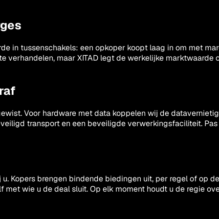
rges
rde in tussenschakels: een opkoper koopt laag in om met marg
te verhandelen, maar XITAD legt de werkelijke marktwaarde o
raf
gewist. Voor hardware met data koppelen wij de datavernietigi
eiligd transport en een beveiligde verwerkingsfaciliteit. Pas 
ij u. Kopers brengen bindende biedingen uit, per regel of op d
elf met wie u de deal sluit. Op elk moment houdt u de regie ove