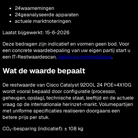
24
waarnemingen
24
geanalyseerde apparaten
actuele marktnoteringen
Laatst bijgewerkt
:
15-6-2026
Deze bedragen zijn indicatief en vormen geen bod. Voor
een concrete waardebepaling van uw eigen partij start u
een IT-Restwaardescan.
Bekijk de methodologie
.
Wat de waarde bepaalt
De restwaarde van Cisco Catalyst 9200L 24 POE+4X10G
wordt vooral bepaald door configuratie (processor,
geheugen, opslag), technische staat, leeftijd en de actuele
vraag op de internationale herinzet-markt. Volumepartijen
met uniforme specificaties realiseren doorgaans een
betere prijs per stuk.
CO₂-besparing (indicatief)
: ±
108
kg