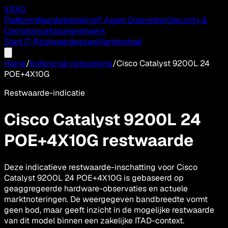
XITAD
Platform
Waardebepaling
IT Asset Disposition
Security &
Compliance
Kopersnetwerk
Start IT-Restwaardescan
Klantportaal
Home
/
Enterprise networking
/
Cisco Catalyst 9200L 24
POE+4X10G
Restwaarde-indicatie
Cisco Catalyst 9200L 24
POE+4X10G
restwaarde
Deze indicatieve restwaarde-inschatting voor Cisco
Catalyst 9200L 24 POE+4X10G is gebaseerd op
geaggregeerde hardware-observaties en actuele
marktnoteringen. De weergegeven bandbreedte vormt
geen bod, maar geeft inzicht in de mogelijke restwaarde
van dit model binnen een zakelijke ITAD-context.